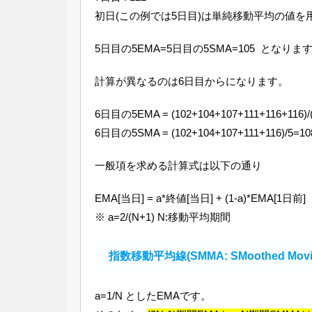
初日(この例では5日目)は単純移動平均の値
5日目の5EMA=5日目の5SMA=105 となりま
計算が異なるのは6日目からになります。
6日目の5EMA = (102+104+107+111+116
6日目の5SMA = (102+104+107+111+116)/5=10
一般項を求める計算式は以下の通り
EMA[当日] = a*終値[当日] + (1-a)*EMA[1日前]
※ a=2/(N+1) N:移動平均期間
指数移動平均線(SMMA: SMoothed Movi
a=1/N としたEMAです。