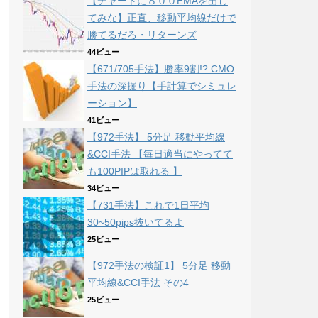
【チャートに８００EMAを出し
てみな】正直、移動平均線だけで
勝てるだろ・リターンズ
44ビュー
【671/705手法】勝率9割!? CMO
手法の深掘り【手計算でシミュレ
ーション】
41ビュー
【972手法】 5分足 移動平均線
&CCI手法 【毎日適当にやってて
も100PIPは取れる 】
34ビュー
【731手法】これで1日平均
30~50pips抜いてるよ
25ビュー
【972手法の検証1】 5分足 移動
平均線&CCI手法 その4
25ビュー