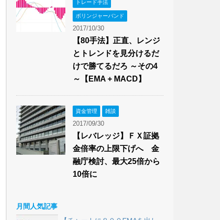
トレード手法
ボリンジャーバンド
2017/10/30
【80手法】正直、レンジ
とトレンドを見分けるだ
けで勝てるだろ ～その4
～【EMA + MACD】
資金管理
雑談
2017/09/30
【レバレッジ】ＦＸ証拠
金倍率の上限下げへ 金
融庁検討、最大25倍から
10倍に
月間人気記事