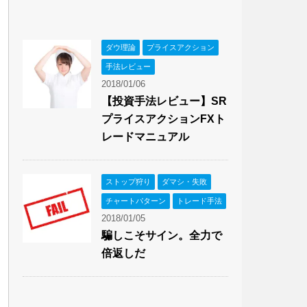
ダウ理論
プライスアクション
手法レビュー
2018/01/06
【投資手法レビュー】SR
プライスアクションFXト
レードマニュアル
ストップ狩り
ダマシ・失敗
チャートパターン
トレード手法
2018/01/05
騙しこそサイン。全力で
倍返しだ