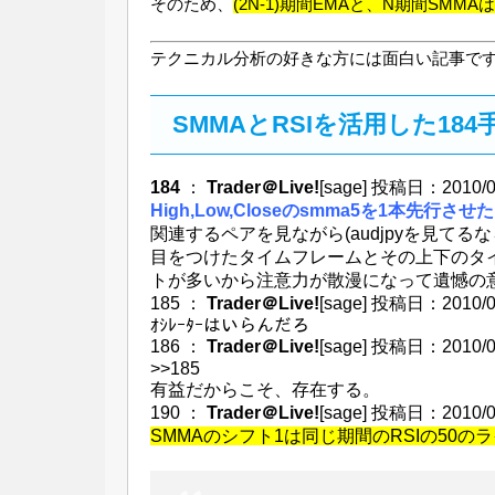
そのため、
(2N-1)期間EMAと、N期間SM
テクニカル分析の好きな方には面白い記事で
SMMAとRSIを活用した184
184
：
Trader＠Live!
[sage] 投稿日：2010/05
High,Low,Closeのsmma5を1本先行さ
関連するペアを見ながら(audjpyを見てるならaudu
目をつけたタイムフレームとその上下のタ
トが多いから注意力が散漫になって遺憾の
185 ：
Trader＠Live!
[sage] 投稿日：2010/05
ｵｼﾚｰﾀｰはいらんだろ
186 ：
Trader＠Live!
[sage] 投稿日：2010/05
>>185
有益だからこそ、存在する。
190 ：
Trader＠Live!
[sage] 投稿日：2010/05/
SMMAのシフト1は同じ期間のRSIの50