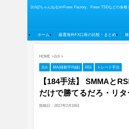
2ch(2ちゃんねる)やForex Factory、Fore
ホーム
厳選海外FX口座の比較・まとめ
株
HOME
>
2ch
>
2ch
MA(移動平均線)
RSI
トレード手法
【184手法】 SMMAとR
だけで勝てるだろ・リタ
投稿日：
2017年2月19日