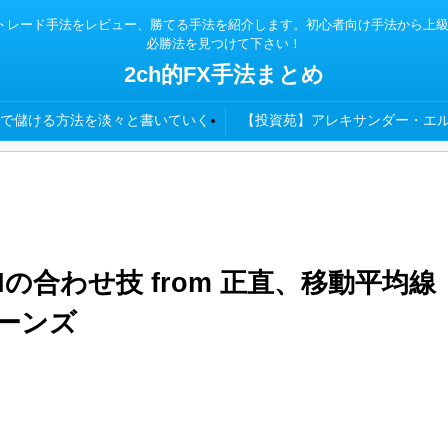
x TSDなどの各種トレード手法をレビュー、勝てる手法を紹介します。初心者向け手法
必勝法を見つけて下さい！
2ch的FX手法まとめ
で儲ける方法を淡々と書いていく
【投資苑】アレキサンダー・エル
SIの合わせ技 from 正直、移動平均線
ーンズ