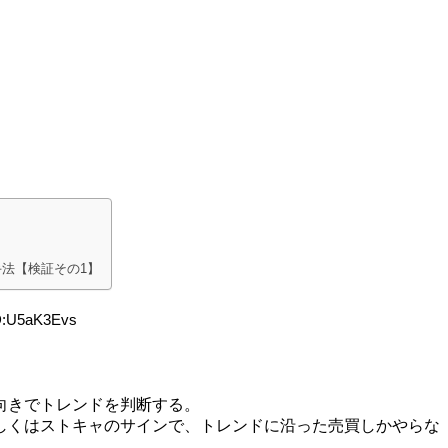
手法【検証その1】
ID:U5aK3Evs
向きでトレンドを判断する。
しくはストキャのサインで、トレンドに沿った売買しかやらな