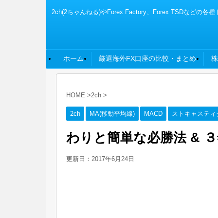
2ch(2ちゃんねる)やForex Factory、Fore
ホーム
厳選海外FX口座の比較・まとめ
株
HOME
>
2ch
>
2ch
MA(移動平均線)
MACD
ストキャスティ
わりと簡単な必勝法 & ３
更新日：
2017年6月24日