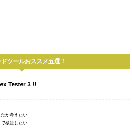
ードツールおススメ五選！
ester 3 !!
したか考えたい
トで検証したい