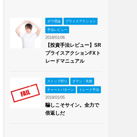
ダウ理論
プライスアクション
手法レビュー
2018/01/06
【投資手法レビュー】SR
プライスアクションFXト
レードマニュアル
ストップ狩り
ダマシ・失敗
チャートパターン
トレード手法
2018/01/05
騙しこそサイン。全力で
倍返しだ