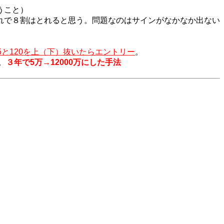
うこと）
れで８割はとれると思う。問題なのはサインがなかなか出ない
55と120を上（下）抜いたらエントリー
。
。
３年で5万→12000万にした手法