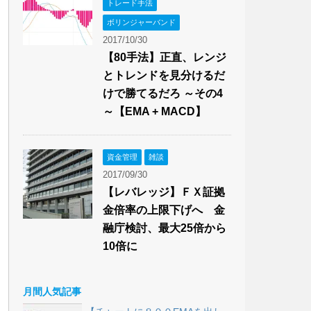
トレード手法
ボリンジャーバンド
2017/10/30
【80手法】正直、レンジ
とトレンドを見分けるだ
けで勝てるだろ ～その4
～【EMA + MACD】
資金管理
雑談
2017/09/30
【レバレッジ】ＦＸ証拠
金倍率の上限下げへ 金
融庁検討、最大25倍から
10倍に
月間人気記事