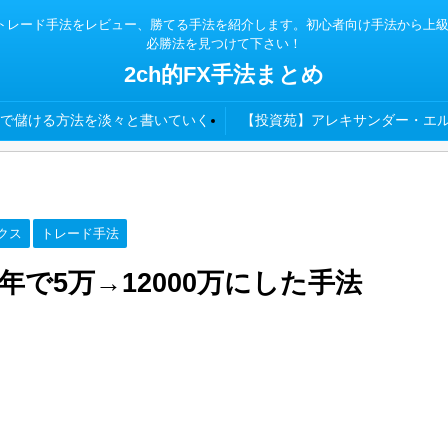
x TSDなどの各種トレード手法をレビュー、勝てる手法を紹介します。初心者向け手法
必勝法を見つけて下さい！
2ch的FX手法まとめ
で儲ける方法を淡々と書いていく
【投資苑】アレキサンダー・エル
クス
トレード手法
年で5万→12000万にした手法