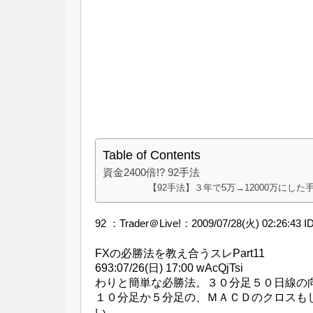
Table of Contents
資金2400倍!? 92手法
【92手法】３年で5万→12000万にした
92 ：
Trader＠Live!
：2009/07/28(火) 02:26:43 
FXの必勝法を教え合うスレPart11
693:07/26(日) 17:00 wAcQjTsi
わりと簡単な必勝法。３０分足５０日線の
１０分足か５分足の、ＭＡＣＤのクロスも
い。