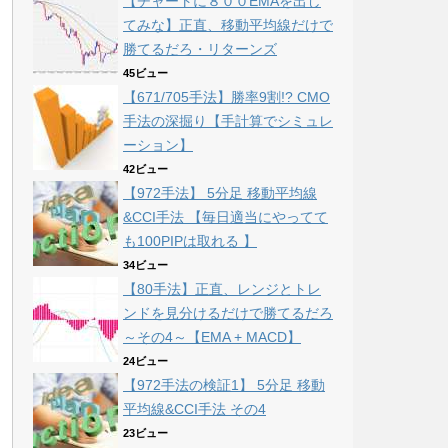
【チャートに８００EMAを出し
てみな】正直、移動平均線だけで
勝てるだろ・リターンズ
45ビュー
【671/705手法】勝率9割!? CMO
手法の深掘り【手計算でシミュレ
ーション】
42ビュー
【972手法】 5分足 移動平均線
&CCI手法 【毎日適当にやってて
も100PIPは取れる 】
34ビュー
【80手法】正直、レンジとトレ
ンドを見分けるだけで勝てるだろ
～その4～【EMA + MACD】
24ビュー
【972手法の検証1】 5分足 移動
平均線&CCI手法 その4
23ビュー