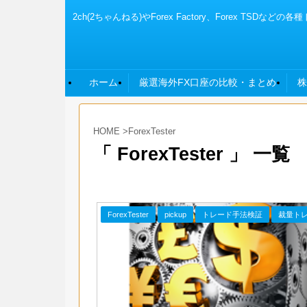
2ch(2ちゃんねる)やForex Factory、Fore
ホーム
厳選海外FX口座の比較・まとめ
株
HOME
>
ForexTester
「 ForexTester 」 一覧
ForexTester
pickup
トレード手法検証
裁量ト