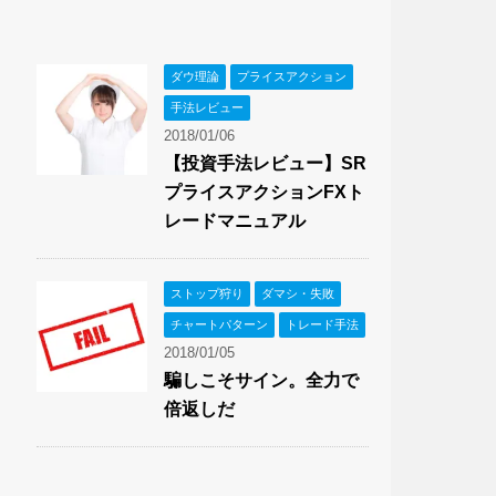
ダウ理論
プライスアクション
手法レビュー
2018/01/06
【投資手法レビュー】SR
プライスアクションFXト
レードマニュアル
ストップ狩り
ダマシ・失敗
チャートパターン
トレード手法
2018/01/05
騙しこそサイン。全力で
倍返しだ