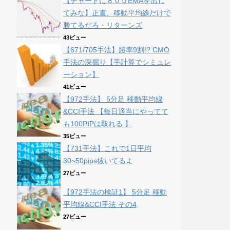
【チャートに８００EMAを出し
てみな】正直、移動平均線だけで
勝てるだろ・リターンズ
43ビュー
【671/705手法】勝率9割!? CMO
手法の深掘り【手計算でシミュレ
ーション】
41ビュー
【972手法】 5分足 移動平均線
&CCI手法 【毎日適当にやってて
も100PIPは取れる 】
35ビュー
【731手法】これで1日平均
30~50pips抜いてるよ
27ビュー
【972手法の検証1】 5分足 移動
平均線&CCI手法 その4
27ビュー