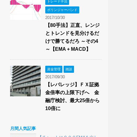
トレード手法
ボリンジャーバンド
2017/10/30
【80手法】正直、レンジ
とトレンドを見分けるだ
けで勝てるだろ ～その4
～【EMA + MACD】
資金管理
雑談
2017/09/30
【レバレッジ】ＦＸ証拠
金倍率の上限下げへ 金
融庁検討、最大25倍から
10倍に
月間人気記事