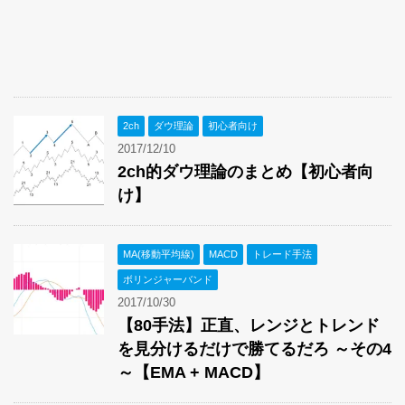
2ch
ダウ理論
初心者向け
2017/12/10
2ch的ダウ理論のまとめ【初心者向
け】
MA(移動平均線)
MACD
トレード手法
ボリンジャーバンド
2017/10/30
【80手法】正直、レンジとトレンド
を見分けるだけで勝てるだろ ～その4
～【EMA + MACD】