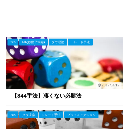
2ch
MA(移動平均線)
ダウ理論
トレード手法
2017/04/12
【844手法】凄くない必勝法
2ch
ダウ理論
トレード手法
プライスアクション