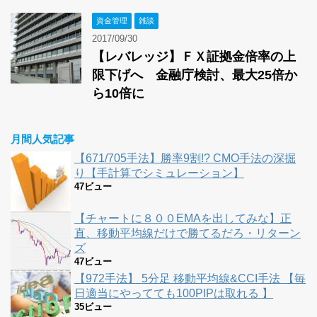
資金管理
雑談
2017/09/30
【レバレッジ】ＦＸ証拠金倍率の上
限下げへ 金融庁検討、最大25倍か
ら10倍に
月間人気記事
【671/705手法】勝率9割!? CMO手法の深掘
り【手計算でシミュレーション】
47ビュー
【チャートに８００EMAを出してみな】正
直、移動平均線だけで勝てるだろ・リターン
ズ
47ビュー
【972手法】 5分足 移動平均線&CCI手法 【毎
日適当にやってても100PIPは取れる 】
35ビュー