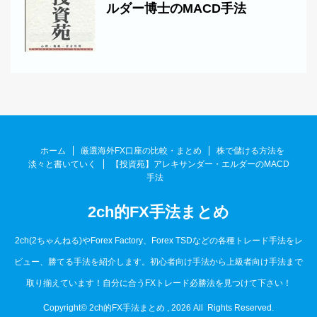
ルダー博士のMACD手法
ホーム
厳選海外FX口座の比較・まとめ
株で儲ける方法を
淡々と書いていく
【投資苑】アレキサンダー・エルダーのMACD
手法
2ch的FX手法まとめ
2ch(2ちゃんねる)やForex Factory、Forex TSDなどの各種トレード手法をレ
ビュー、勝てる手法を紹介します。初心者向け手法から上級者向け手法まで
取り揃えています！自分に合うFXトレード必勝法を見つけて下さい！
Copyright© 2ch的FX手法まとめ , 2026 All Rights Reserved.