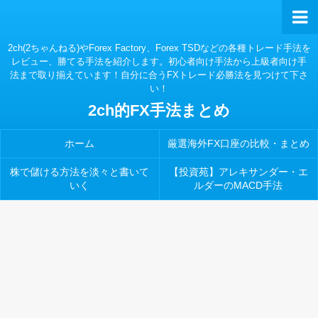
2ch(2ちゃんねる)やForex Factory、Forex TSDなどの各種トレード手法を
レビュー、勝てる手法を紹介します。初心者向け手法から上級者向け手
法まで取り揃えています！自分に合うFXトレード必勝法を見つけて下さ
い！
2ch的FX手法まとめ
ホーム
厳選海外FX口座の比較・まとめ
株で儲ける方法を淡々と書いて
【投資苑】アレキサンダー・エ
いく
ルダーのMACD手法