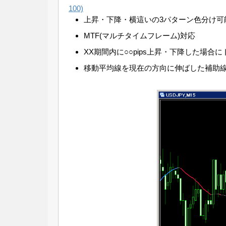
上昇・下降・横這いの3パターン色分け可
MTF(マルチタイムフレーム)対応
XX期間内に○○pips上昇・下降した場合
移動平均線を現在の方向に伸ばした補助