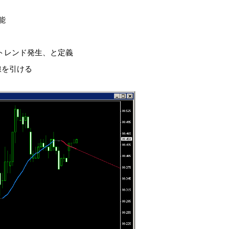
能
にトレンド発生、と定義
線を引ける