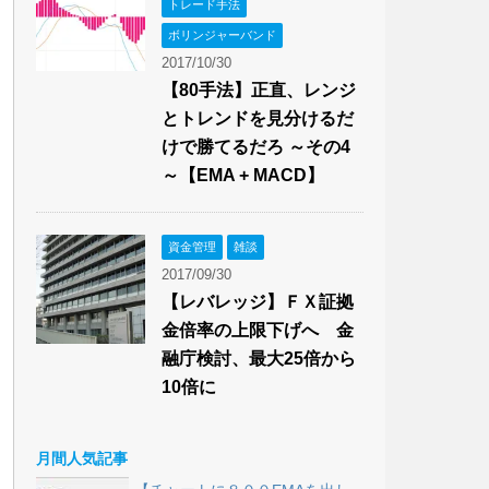
トレード手法
ボリンジャーバンド
2017/10/30
【80手法】正直、レンジ
とトレンドを見分けるだ
けで勝てるだろ ～その4
～【EMA + MACD】
資金管理
雑談
2017/09/30
【レバレッジ】ＦＸ証拠
金倍率の上限下げへ 金
融庁検討、最大25倍から
10倍に
月間人気記事