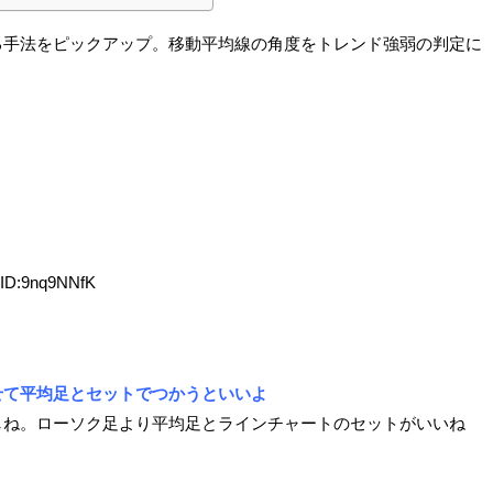
る手法をピックアップ。移動平均線の角度をトレンド強弱の判定に
 ID:9nq9NNfK
せて平均足とセットでつかうといいよ
しね。ローソク足より平均足とラインチャートのセットがいいね