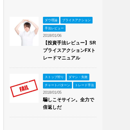
ダウ理論
プライスアクション
手法レビュー
2018/01/06
【投資手法レビュー】SR
プライスアクションFXト
レードマニュアル
ストップ狩り
ダマシ・失敗
チャートパターン
トレード手法
2018/01/05
騙しこそサイン。全力で
倍返しだ