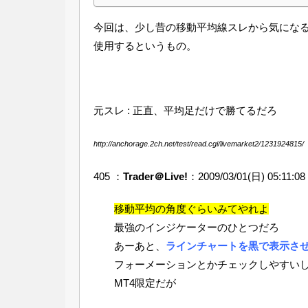
今回は、少し昔の移動平均線スレから気にな
使用するというもの。
元スレ : 正直、平均足だけで勝てるだろ
http://anchorage.2ch.net/test/read.cgi/livemarket2/1231924815/
405 ：
Trader＠Live!
：2009/03/01(日) 05:11:08
移動平均の角度ぐらいみてやれよ
最強のインジケーターのひとつだろ
あーあと、
ラインチャートを黒で表示さ
フォーメーションとかチェックしやすい
MT4限定だが