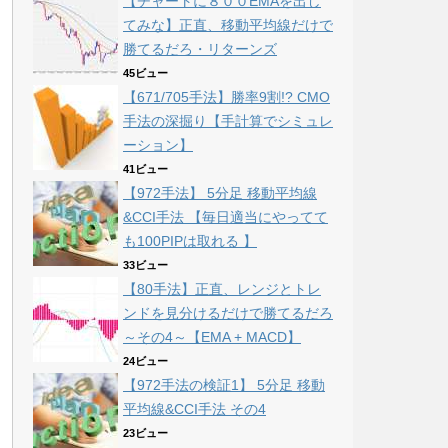
【チャートに８００EMAを出し
てみな】正直、移動平均線だけで
勝てるだろ・リターンズ
45ビュー
【671/705手法】勝率9割!? CMO
手法の深掘り【手計算でシミュレ
ーション】
41ビュー
【972手法】 5分足 移動平均線
&CCI手法 【毎日適当にやってて
も100PIPは取れる 】
33ビュー
【80手法】正直、レンジとトレ
ンドを見分けるだけで勝てるだろ
～その4～【EMA + MACD】
24ビュー
【972手法の検証1】 5分足 移動
平均線&CCI手法 その4
23ビュー