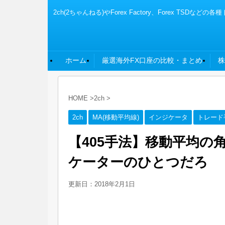
2ch(2ちゃんねる)やForex Factory、Fore
ホーム
厳選海外FX口座の比較・まとめ
株
HOME
>
2ch
>
2ch
MA(移動平均線)
インジケータ
トレード
【405手法】移動平均
ケーターのひとつだろ
更新日：
2018年2月1日